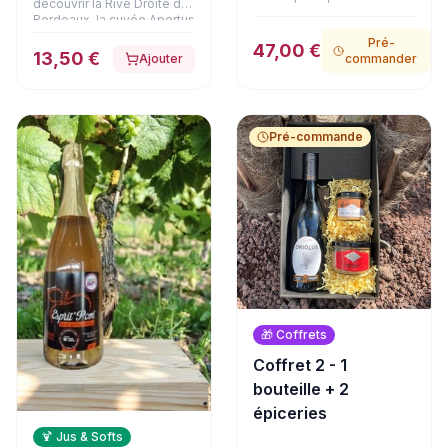
découvrir la Rive Droite de
gourmets. APERTUS, grand
Bordeaux, la cuvée Apertus
vin de Lussac-Saint-
est issue de vignes de 40
Pré-
Émilion aux arômes
47,00 €
ans implantées sur des
13,50 €
Ajouter
commander
profonds de fruits noirs et
terroirs argilo-calcaires et
d'épices, accompagne à
argilo-limoneux de Lussac.
merveille un authentique
Élevé en cuves et à 30 %
foie gras de canard entier à
en barriques, ce vin arbore
la fleur de sel en bocal
une jolie robe couleur
Pré-commande
(125g). Le coffret est
rubis. Son nez offre des
complété par
arômes subtils de cacao et
d'onctueuses rillettes pur
de bois brûlé, ouvrant sur
canard au magret fumé
une bouche élégante,
(180g) et une délicate
racée et d'une grande
terrine de cerf à la Fine
pureté.
Champagne (180g). Une
expérience gastronomique
haut de gamme, présentée
dans son emballage
soigné.
🎁
Coffrets
Coffret 2 - 1
bouteille + 2
épiceries
🍹
Jus & Softs