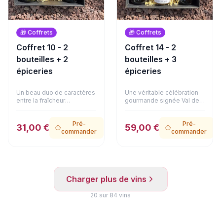
🎁
Coffrets
🎁
Coffrets
Coffret 10 - 2
Coffret 14 - 2
bouteilles + 2
bouteilles + 3
épiceries
épiceries
Un beau duo de caractères
Une véritable célébration
entre la fraîcheur
gourmande signée Val de
méditerranéenne et
Loire et gastronomie
l'élégance bordelaise. Ce
d'exception. Le Domaine
Pré-
Pré-
coffret réunit la vivacité
de La Bougrie associe le
31,00 €
59,00 €
commander
commander
d'un Oriolus Blanc (IGP
fruité de son Anjou Rouge
Pays d'Oc) et la structure
à l'élégante douceur de
gourmande du Carillon
son Coteaux du Layon.
Rouge (AOC Blaye Côtes
Côté mets, la sélection
de Bordeaux). Ce duo est
atteint un niveau de
accompagné d'un
prestige : un authentique
Charger plus de vins
délicieux bloc de foie gras
foie gras de canard entier à
de canard au Coteaux du
la fleur de sel (125g), de
Layon (90g). Une alliance
20
sur
84
vins
délicats émiettés de
raffinée et équilibrée,
poulet à la truffe d'été 1%
présentée dans son
(180g) et d'onctueux
emballage soigné.
émiettés de canard