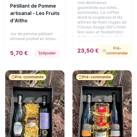
Une déclinaison
Pétillant de Pomme
gourmande aux notes
automnales. Ce coffret
artisanal - Les Fruits
réunit la souplesse et les
d'Altho
arômes de fruits rouges de
l'Oriolus Rouge 100% Pinot
Noir avec un fondant bloc
Jus de pomme pétillant
de foie gras de canard au
artisanal produit en Anjou
Coteaux du Layon (90g) et
certifié Bio.
une terrine de faisan aux
Pré-
23,50 €
girolles (180g). Une alliance
5,70 €
Ajouter
commander
raffinée et chaleureuse,
présentée dans son
emballage soigné.
Pré-commande
Pré-commande