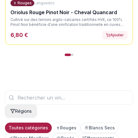
🍷
Rouges
Languedoc
Oriolus Rouge Pinot Noir - Cheval Quancard
Cultivé sur des terroirs argilo-calcaires certifiés HVE, ce 100%
Pinot Noir bénéficie d'une vinification traditionnelle en cuves
thermorégulées, agrémentée de remontages doux pour offrir
6,80 €
une robe profonde et préserver la délicatesse du cépage. Il
Ajouter
dévoile une élégante couleur rouge rubis aux reflets violets.
Son nez est expressif et très net, axé sur les fruits rouges et
noirs mûrs. En bouche, il offre une attaque ronde et souple,
portée par la fraîcheur des fruits noirs croquants.
Régions
Toutes catégories
🍷
Rouges
🥂
Blancs Secs