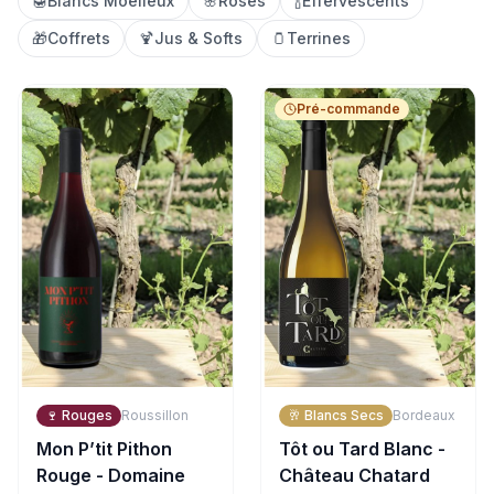
🍯
Blancs Moelleux
🌸
Rosés
🍾
Effervescents
🎁
Coffrets
🍹
Jus & Softs
🫙
Terrines
Pré-commande
🍷
Rouges
Roussillon
🥂
Blancs Secs
Bordeaux
Mon P’tit Pithon
Tôt ou Tard Blanc -
Rouge - Domaine
Château Chatard