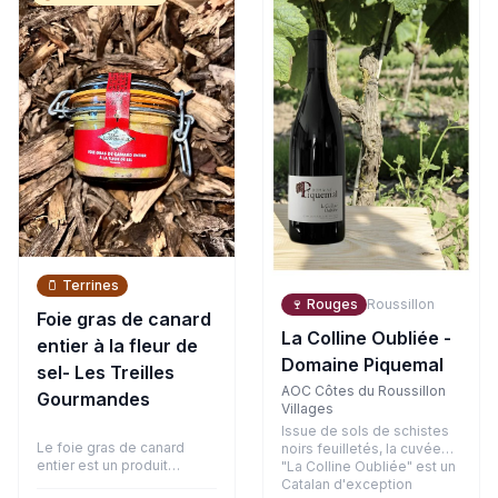
bouche, la matière est
arômes d'agrumes, de
ronde avec des tanins
fruits blancs et une touche
fondus et bien intégrés,
exotique. En bouche,
soutenus par la belle
l'attaque est vive et
fraîcheur de son terroir
gouleyante, équilibrée par
argilo-graveleux.
un joli fruité et une finale
désaltérante.
🫙
Terrines
🍷
Rouges
Roussillon
Foie gras de canard
La Colline Oubliée -
entier à la fleur de
Domaine Piquemal
sel- Les Treilles
AOC Côtes du Roussillon
Gourmandes
Villages
Issue de sols de schistes
Le foie gras de canard
noirs feuilletés, la cuvée
entier est un produit
"La Colline Oubliée" est un
d'exception, symbole de la
Catalan d'exception