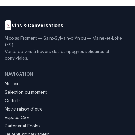
enrichis à 25% de foie gras
(180g). Un coffret haut de
gamme d'une rare
élégance, présenté dans
son emballage soigné.
Vins & Conversations
Nicolas Froment — Saint-Sylvain-d'Anjou — Maine-et-Loire
(49)
Vente de vins à travers des campagnes solidaires et
conviviales.
NAVIGATION
Nos vins
Sélection du moment
Coffrets
Notre raison d'être
Espace CSE
Partenariat Écoles
Devenir Ambassadeur