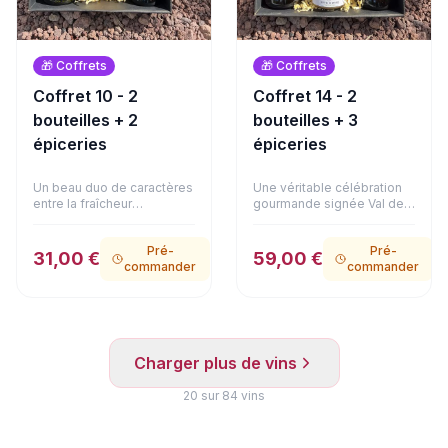
🎁
Coffrets
🎁
Coffrets
Coffret 10 - 2
Coffret 14 - 2
bouteilles + 2
bouteilles + 3
épiceries
épiceries
Un beau duo de caractères
Une véritable célébration
entre la fraîcheur
gourmande signée Val de
méditerranéenne et
Loire et gastronomie
l'élégance bordelaise. Ce
d'exception. Le Domaine
Pré-
Pré-
coffret réunit la vivacité
de La Bougrie associe le
31,00 €
59,00 €
commander
commander
d'un Oriolus Blanc (IGP
fruité de son Anjou Rouge
Pays d'Oc) et la structure
à l'élégante douceur de
gourmande du Carillon
son Coteaux du Layon.
Rouge (AOC Blaye Côtes
Côté mets, la sélection
de Bordeaux). Ce duo est
atteint un niveau de
accompagné d'un
prestige : un authentique
Charger plus de vins
délicieux bloc de foie gras
foie gras de canard entier à
de canard au Coteaux du
la fleur de sel (125g), de
Layon (90g). Une alliance
20
sur
84
vins
délicats émiettés de
raffinée et équilibrée,
poulet à la truffe d'été 1%
présentée dans son
(180g) et d'onctueux
emballage soigné.
émiettés de canard