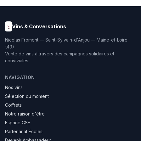
enrichis à 25% de foie gras
(180g). Un coffret haut de
gamme d'une rare
élégance, présenté dans
son emballage soigné.
Vins & Conversations
Nicolas Froment — Saint-Sylvain-d'Anjou — Maine-et-Loire
(49)
Vente de vins à travers des campagnes solidaires et
conviviales.
NAVIGATION
Nos vins
Sélection du moment
Coffrets
Notre raison d'être
Espace CSE
Partenariat Écoles
Devenir Ambassadeur