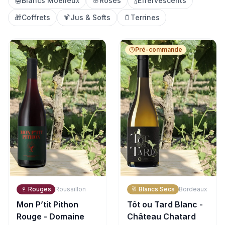
🍯
Blancs Moelleux
🌸
Rosés
🍾
Effervescents
🎁
Coffrets
🍹
Jus & Softs
🫙
Terrines
Pré-commande
🍷
Rouges
Roussillon
🥂
Blancs Secs
Bordeaux
Mon P’tit Pithon
Tôt ou Tard Blanc -
Rouge - Domaine
Château Chatard