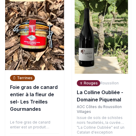
bouche, la matière est
arômes d'agrumes, de
ronde avec des tanins
fruits blancs et une touche
fondus et bien intégrés,
exotique. En bouche,
soutenus par la belle
l'attaque est vive et
fraîcheur de son terroir
gouleyante, équilibrée par
argilo-graveleux.
un joli fruité et une finale
désaltérante.
🫙
Terrines
🍷
Rouges
Roussillon
Foie gras de canard
La Colline Oubliée -
entier à la fleur de
Domaine Piquemal
sel- Les Treilles
AOC Côtes du Roussillon
Gourmandes
Villages
Issue de sols de schistes
Le foie gras de canard
noirs feuilletés, la cuvée
entier est un produit
"La Colline Oubliée" est un
d'exception, symbole de la
Catalan d'exception