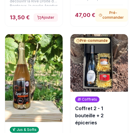
découvrir la Rive Droite de
gourmets. APERTUS, grand
Bordeaux, la cuvée Apertus
vin de Lussac-Saint-
est issue de vignes de 40
Pré-
Émilion aux arômes
47,00 €
ans implantées sur des
13,50 €
Ajouter
commander
profonds de fruits noirs et
terroirs argilo-calcaires et
d'épices, accompagne à
argilo-limoneux de Lussac.
merveille un authentique
Élevé en cuves et à 30 %
foie gras de canard entier à
en barriques, ce vin arbore
la fleur de sel en bocal
une jolie robe couleur
Pré-commande
(125g). Le coffret est
rubis. Son nez offre des
complété par
arômes subtils de cacao et
d'onctueuses rillettes pur
de bois brûlé, ouvrant sur
canard au magret fumé
une bouche élégante,
(180g) et une délicate
racée et d'une grande
terrine de cerf à la Fine
pureté.
Champagne (180g). Une
expérience gastronomique
haut de gamme, présentée
dans son emballage
soigné.
🎁
Coffrets
Coffret 2 - 1
bouteille + 2
épiceries
🍹
Jus & Softs