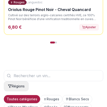
🍷
Rouges
Languedoc
Oriolus Rouge Pinot Noir - Cheval Quancard
Cultivé sur des terroirs argilo-calcaires certifiés HVE, ce 100%
Pinot Noir bénéficie d'une vinification traditionnelle en cuves
thermorégulées, agrémentée de remontages doux pour offrir
6,80 €
une robe profonde et préserver la délicatesse du cépage. Il
Ajouter
dévoile une élégante couleur rouge rubis aux reflets violets.
Son nez est expressif et très net, axé sur les fruits rouges et
noirs mûrs. En bouche, il offre une attaque ronde et souple,
portée par la fraîcheur des fruits noirs croquants.
Régions
Toutes catégories
🍷
Rouges
🥂
Blancs Secs