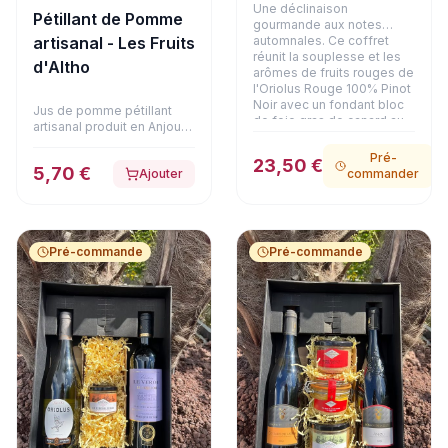
Une déclinaison
Pétillant de Pomme
gourmande aux notes
automnales. Ce coffret
artisanal - Les Fruits
réunit la souplesse et les
d'Altho
arômes de fruits rouges de
l'Oriolus Rouge 100% Pinot
Noir avec un fondant bloc
Jus de pomme pétillant
de foie gras de canard au
artisanal produit en Anjou
Coteaux du Layon (90g) et
certifié Bio.
une terrine de faisan aux
Pré-
23,50 €
girolles (180g). Une alliance
5,70 €
Ajouter
commander
raffinée et chaleureuse,
présentée dans son
emballage soigné.
Pré-commande
Pré-commande