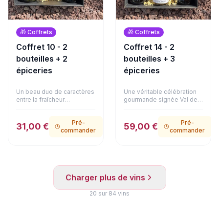
🎁
Coffrets
🎁
Coffrets
Coffret 10 - 2
Coffret 14 - 2
bouteilles + 2
bouteilles + 3
épiceries
épiceries
Un beau duo de caractères
Une véritable célébration
entre la fraîcheur
gourmande signée Val de
méditerranéenne et
Loire et gastronomie
l'élégance bordelaise. Ce
d'exception. Le Domaine
Pré-
Pré-
coffret réunit la vivacité
de La Bougrie associe le
31,00 €
59,00 €
commander
commander
d'un Oriolus Blanc (IGP
fruité de son Anjou Rouge
Pays d'Oc) et la structure
à l'élégante douceur de
gourmande du Carillon
son Coteaux du Layon.
Rouge (AOC Blaye Côtes
Côté mets, la sélection
de Bordeaux). Ce duo est
atteint un niveau de
accompagné d'un
prestige : un authentique
Charger plus de vins
délicieux bloc de foie gras
foie gras de canard entier à
de canard au Coteaux du
la fleur de sel (125g), de
Layon (90g). Une alliance
20
sur
84
vins
délicats émiettés de
raffinée et équilibrée,
poulet à la truffe d'été 1%
présentée dans son
(180g) et d'onctueux
emballage soigné.
émiettés de canard