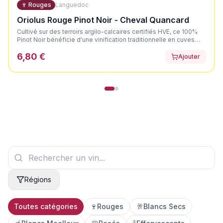
🍷
Rouges
Languedoc
Oriolus Rouge Pinot Noir - Cheval Quancard
Cultivé sur des terroirs argilo-calcaires certifiés HVE, ce 100%
Pinot Noir bénéficie d'une vinification traditionnelle en cuves
thermorégulées, agrémentée de remontages doux pour offrir
6,80 €
une robe profonde et préserver la délicatesse du cépage. Il
Ajouter
dévoile une élégante couleur rouge rubis aux reflets violets.
Son nez est expressif et très net, axé sur les fruits rouges et
noirs mûrs. En bouche, il offre une attaque ronde et souple,
portée par la fraîcheur des fruits noirs croquants.
Régions
Toutes catégories
🍷
Rouges
🥂
Blancs Secs