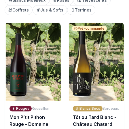
🍯
Blancs Moelleux
🌸
Rosés
🍾
Effervescents
🎁
Coffrets
🍹
Jus & Softs
🫙
Terrines
Pré-commande
🍷
Rouges
Roussillon
🥂
Blancs Secs
Bordeaux
Mon P’tit Pithon
Tôt ou Tard Blanc -
Rouge - Domaine
Château Chatard