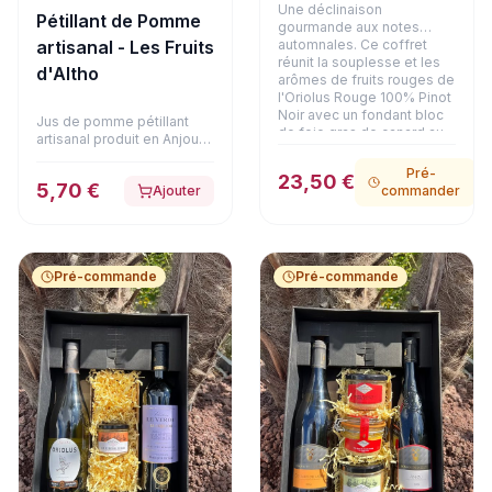
Une déclinaison
Pétillant de Pomme
gourmande aux notes
automnales. Ce coffret
artisanal - Les Fruits
réunit la souplesse et les
d'Altho
arômes de fruits rouges de
l'Oriolus Rouge 100% Pinot
Noir avec un fondant bloc
Jus de pomme pétillant
de foie gras de canard au
artisanal produit en Anjou
Coteaux du Layon (90g) et
certifié Bio.
une terrine de faisan aux
Pré-
23,50 €
girolles (180g). Une alliance
5,70 €
Ajouter
commander
raffinée et chaleureuse,
présentée dans son
emballage soigné.
Pré-commande
Pré-commande