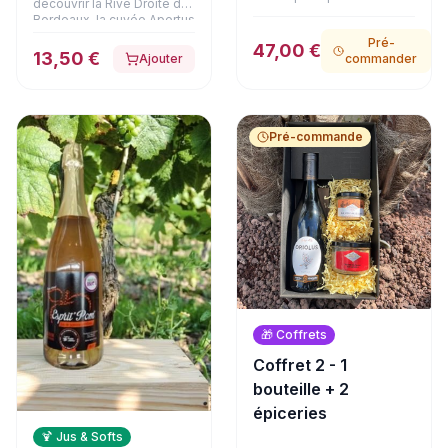
découvrir la Rive Droite de
gourmets. APERTUS, grand
Bordeaux, la cuvée Apertus
vin de Lussac-Saint-
est issue de vignes de 40
Pré-
Émilion aux arômes
47,00 €
ans implantées sur des
13,50 €
Ajouter
commander
profonds de fruits noirs et
terroirs argilo-calcaires et
d'épices, accompagne à
argilo-limoneux de Lussac.
merveille un authentique
Élevé en cuves et à 30 %
foie gras de canard entier à
en barriques, ce vin arbore
la fleur de sel en bocal
une jolie robe couleur
Pré-commande
(125g). Le coffret est
rubis. Son nez offre des
complété par
arômes subtils de cacao et
d'onctueuses rillettes pur
de bois brûlé, ouvrant sur
canard au magret fumé
une bouche élégante,
(180g) et une délicate
racée et d'une grande
terrine de cerf à la Fine
pureté.
Champagne (180g). Une
expérience gastronomique
haut de gamme, présentée
dans son emballage
soigné.
🎁
Coffrets
Coffret 2 - 1
bouteille + 2
épiceries
🍹
Jus & Softs