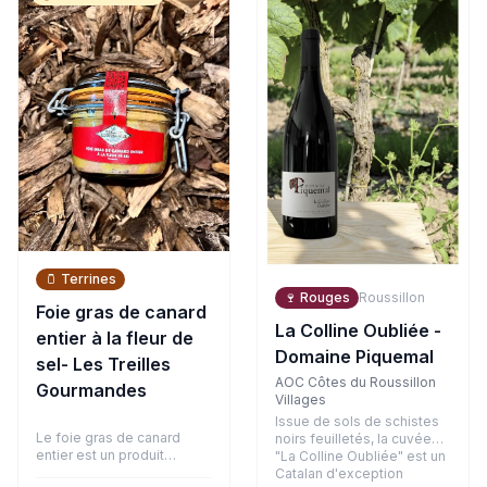
bouche, la matière est
arômes d'agrumes, de
ronde avec des tanins
fruits blancs et une touche
fondus et bien intégrés,
exotique. En bouche,
soutenus par la belle
l'attaque est vive et
fraîcheur de son terroir
gouleyante, équilibrée par
argilo-graveleux.
un joli fruité et une finale
désaltérante.
🫙
Terrines
🍷
Rouges
Roussillon
Foie gras de canard
La Colline Oubliée -
entier à la fleur de
Domaine Piquemal
sel- Les Treilles
AOC Côtes du Roussillon
Gourmandes
Villages
Issue de sols de schistes
Le foie gras de canard
noirs feuilletés, la cuvée
entier est un produit
"La Colline Oubliée" est un
d'exception, symbole de la
Catalan d'exception