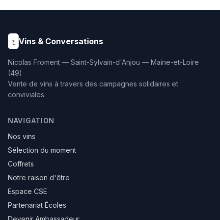
enrichis à 25% de foie gras
(180g). Un coffret haut de
gamme d'une rare
élégance, présenté dans
son emballage soigné.
Vins & Conversations
Nicolas Froment — Saint-Sylvain-d'Anjou — Maine-et-Loire
(49)
Vente de vins à travers des campagnes solidaires et
conviviales.
NAVIGATION
Nos vins
Sélection du moment
Coffrets
Notre raison d'être
Espace CSE
Partenariat Écoles
Devenir Ambassadeur