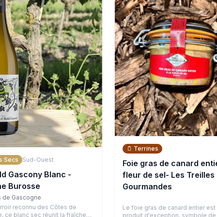
🫙
Terrines
s Secs
Sud-Ouest
Foie gras de canard entie
ld Gascony Blanc -
fleur de sel- Les Treilles
e Burosse
Gourmandes
s de Gascogne
erroir reconnu des Côtes de
Le foie gras de canard entier est
 ce blanc sec réunit la fraîcheur
produit d'exception, symbole de 