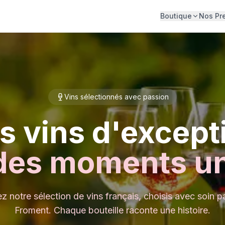
Boutique
Nos Pr
Vins sélectionnés avec passion
s vins d'except
des moments u
 notre sélection de vins français, choisis avec soin p
Froment. Chaque bouteille raconte une histoire.