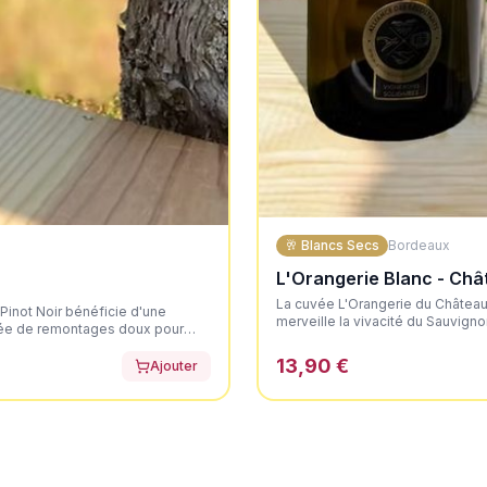
🥂
Blancs Secs
Bordeaux
L'Orangerie Blanc - Chât
La cuvée L'Orangerie du Château 
 Pinot Noir bénéficie d'une
merveille la vivacité du Sauvigno
ntée de remontages doux pour
conduits sous la certification HVE
e. Il dévoile une élégante
brillants. Au nez, il offre un bo
13,90 €
 très net, axé sur les fruits
Ajouter
d'agrumes frais (pamplemousse, c
souple, portée par la fraîcheur
vive et aromatique, suivie d'une 
et une finale désaltérante.