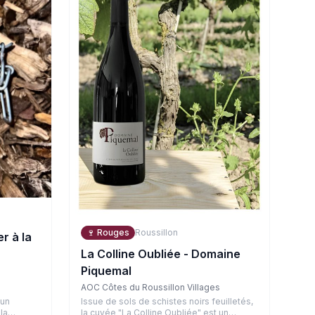
🍷
Rouges
Roussillon
r à la
La Colline Oubliée - Domaine
Piquemal
AOC Côtes du Roussillon Villages
Issue de sols de schistes noirs feuilletés,
 un
la cuvée "La Colline Oubliée" est un
la