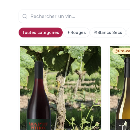
Toutes catégories
🍷
Rouges
🥂
Blancs Secs
Pré-c