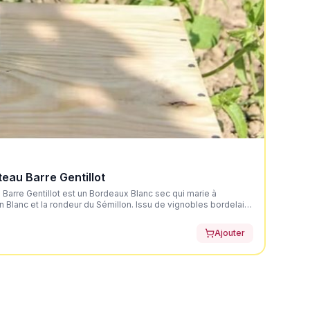
eau Barre Gentillot
Barre Gentillot est un Bordeaux Blanc sec qui marie à
n Blanc et la rondeur du Sémillon. Issu de vignobles bordelais
, ce vin dévoile une robe jaune or très claire aux reflets
uquet expressif mêlant des arômes de fleurs blanches,
Ajouter
itron) et de légères notes de buis. En bouche, l'attaque est
jolie rondeur apportée par le Sémillon pour un équilibre parfait