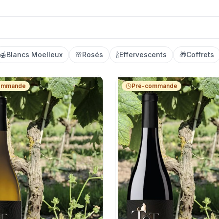
🍯
Blancs Moelleux
🌸
Rosés
🍾
Effervescents
🎁
Coffrets
ommande
Pré-commande