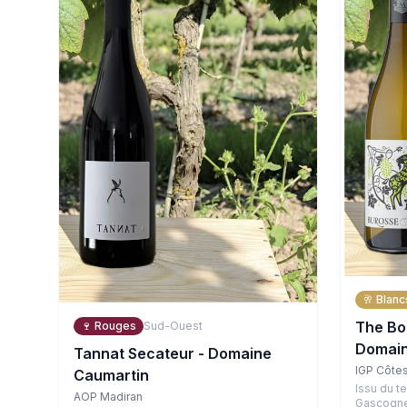
🥂
Blanc
The Bo
🍷
Rouges
Sud-Ouest
Domain
Tannat Secateur - Domaine
IGP Côte
Caumartin
Issu du t
AOP Madiran
Gascogne,