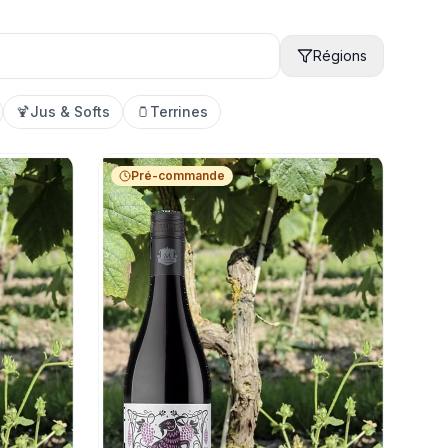
Régions
🍹
Jus & Softs
🫙
Terrines
Pré-commande