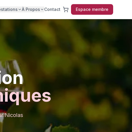
estations
À Propos
Contact
Espace membre
ion
niques
ar Nicolas