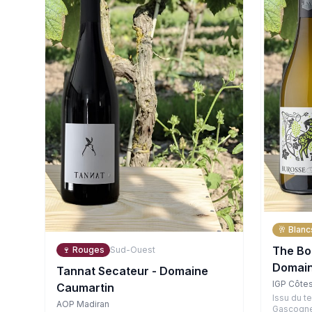
🥂
Blanc
The Bo
🍷
Rouges
Sud-Ouest
Domain
Tannat Secateur - Domaine
IGP Côte
Caumartin
Issu du t
AOP Madiran
Gascogne,