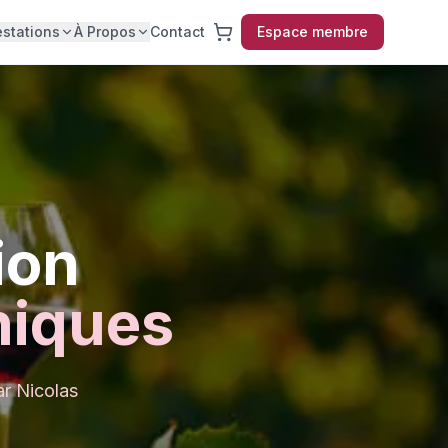
estations
À Propos
Contact
Espace membre
ion
niques
ar Nicolas