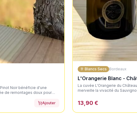
🥂
Blancs Secs
Bordeaux
L'Orangerie Blanc - Chât
La cuvée L'Orangerie du Château 
 Pinot Noir bénéficie d'une
merveille la vivacité du Sauvigno
ntée de remontages doux pour
conduits sous la certification HVE
e. Il dévoile une élégante
brillants. Au nez, il offre un bo
13,90 €
 très net, axé sur les fruits
Ajouter
d'agrumes frais (pamplemousse, c
souple, portée par la fraîcheur
vive et aromatique, suivie d'une 
et une finale désaltérante.