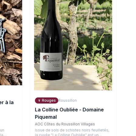
🍷
Rouges
Roussillon
r à la
La Colline Oubliée - Domaine
Piquemal
AOC Côtes du Roussillon Villages
Issue de sols de schistes noirs feuilletés,
 un
la cuvée "La Colline Oubliée" est un
la