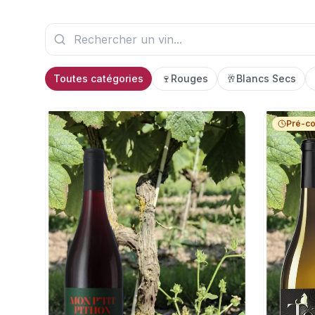
Toutes catégories
🍷
Rouges
🥂
Blancs Secs
Pré-c