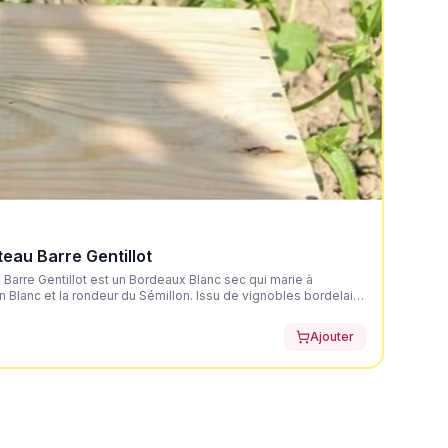
eau Barre Gentillot
Barre Gentillot est un Bordeaux Blanc sec qui marie à
n Blanc et la rondeur du Sémillon. Issu de vignobles bordelais
, ce vin dévoile une robe jaune or très claire aux reflets
uquet expressif mêlant des arômes de fleurs blanches,
Ajouter
itron) et de légères notes de buis. En bouche, l'attaque est
jolie rondeur apportée par le Sémillon pour un équilibre parfait