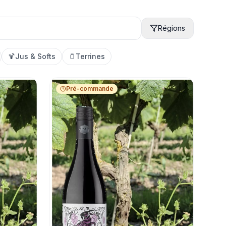
Régions
🍹
Jus & Softs
🫙
Terrines
Pré-commande