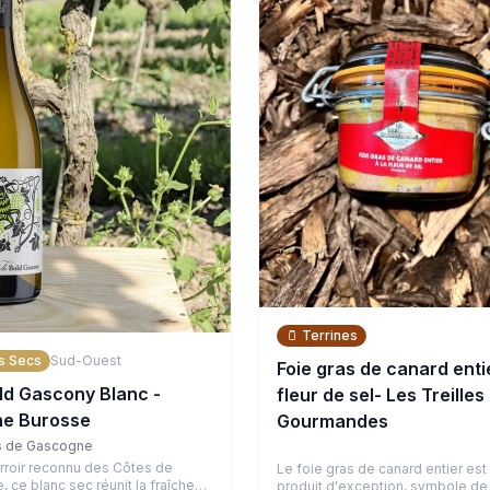
🫙
Terrines
s Secs
Sud-Ouest
Foie gras de canard entie
ld Gascony Blanc -
fleur de sel- Les Treilles
e Burosse
Gourmandes
s de Gascogne
erroir reconnu des Côtes de
Le foie gras de canard entier est
 ce blanc sec réunit la fraîcheur
produit d'exception, symbole de 