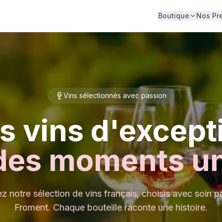
Boutique
Nos Pr
Vins sélectionnés avec passion
s vins d'except
des moments u
 notre sélection de vins français, choisis avec soin p
Froment. Chaque bouteille raconte une histoire.