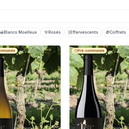
🍯
Blancs Moelleux
🌸
Rosés
🍾
Effervescents
🎁
Coffrets
ommande
Pré-commande