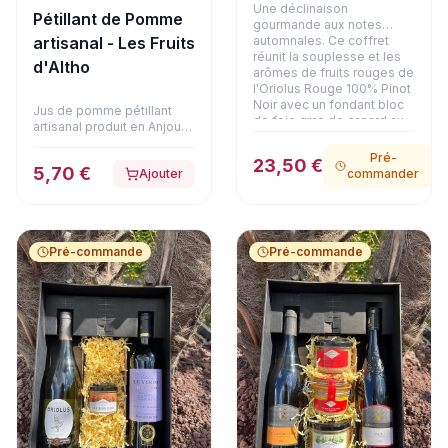
Une déclinaison
Pétillant de Pomme
gourmande aux notes
automnales. Ce coffret
artisanal - Les Fruits
réunit la souplesse et les
d'Altho
arômes de fruits rouges de
l'Oriolus Rouge 100% Pinot
Noir avec un fondant bloc
Jus de pomme pétillant
de foie gras de canard au
artisanal produit en Anjou
Coteaux du Layon (90g) et
certifié Bio.
une terrine de faisan aux
Pré-
23,50 €
girolles (180g). Une alliance
5,70 €
Ajouter
commander
raffinée et chaleureuse,
présentée dans son
emballage soigné.
Pré-commande
Pré-commande