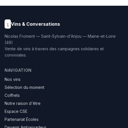
enrichis à 25% de foie gras
(180g). Un coffret haut de
gamme d'une rare
élégance, présenté dans
son emballage soigné.
Vins & Conversations
Nicolas Froment — Saint-Sylvain-d'Anjou — Maine-et-Loire
(49)
Vente de vins à travers des campagnes solidaires et
conviviales.
NAVIGATION
Nos vins
Sélection du moment
Coffrets
Notre raison d'être
Espace CSE
Partenariat Écoles
Devenir Ambassadeur