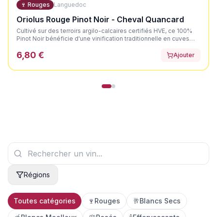
🍷
Rouges
Languedoc
Oriolus Rouge Pinot Noir - Cheval Quancard
Cultivé sur des terroirs argilo-calcaires certifiés HVE, ce 100%
Pinot Noir bénéficie d'une vinification traditionnelle en cuves
thermorégulées, agrémentée de remontages doux pour offrir
6,80 €
une robe profonde et préserver la délicatesse du cépage. Il
Ajouter
dévoile une élégante couleur rouge rubis aux reflets violets.
Son nez est expressif et très net, axé sur les fruits rouges et
noirs mûrs. En bouche, il offre une attaque ronde et souple,
portée par la fraîcheur des fruits noirs croquants.
Régions
Toutes catégories
🍷
Rouges
🥂
Blancs Secs