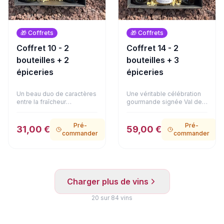
🎁
Coffrets
🎁
Coffrets
Coffret 10 - 2
Coffret 14 - 2
bouteilles + 2
bouteilles + 3
épiceries
épiceries
Un beau duo de caractères
Une véritable célébration
entre la fraîcheur
gourmande signée Val de
méditerranéenne et
Loire et gastronomie
l'élégance bordelaise. Ce
d'exception. Le Domaine
Pré-
Pré-
coffret réunit la vivacité
de La Bougrie associe le
31,00 €
59,00 €
commander
commander
d'un Oriolus Blanc (IGP
fruité de son Anjou Rouge
Pays d'Oc) et la structure
à l'élégante douceur de
gourmande du Carillon
son Coteaux du Layon.
Rouge (AOC Blaye Côtes
Côté mets, la sélection
de Bordeaux). Ce duo est
atteint un niveau de
accompagné d'un
prestige : un authentique
Charger plus de vins
délicieux bloc de foie gras
foie gras de canard entier à
de canard au Coteaux du
la fleur de sel (125g), de
Layon (90g). Une alliance
20
sur
84
vins
délicats émiettés de
raffinée et équilibrée,
poulet à la truffe d'été 1%
présentée dans son
(180g) et d'onctueux
emballage soigné.
émiettés de canard