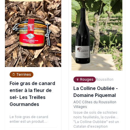
bouche, la matière est
arômes d'agrumes, de
ronde avec des tanins
fruits blancs et une touche
fondus et bien intégrés,
exotique. En bouche,
soutenus par la belle
l'attaque est vive et
fraîcheur de son terroir
gouleyante, équilibrée par
argilo-graveleux.
un joli fruité et une finale
désaltérante.
🫙
Terrines
🍷
Rouges
Roussillon
Foie gras de canard
La Colline Oubliée -
entier à la fleur de
Domaine Piquemal
sel- Les Treilles
AOC Côtes du Roussillon
Gourmandes
Villages
Issue de sols de schistes
Le foie gras de canard
noirs feuilletés, la cuvée
entier est un produit
"La Colline Oubliée" est un
d'exception, symbole de la
Catalan d'exception