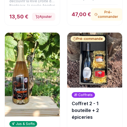
découvrir la Rive Droite de
gourmets. APERTUS, grand
Bordeaux, la cuvée Apertus
vin de Lussac-Saint-
est issue de vignes de 40
Pré-
Émilion aux arômes
47,00 €
ans implantées sur des
13,50 €
Ajouter
commander
profonds de fruits noirs et
terroirs argilo-calcaires et
d'épices, accompagne à
argilo-limoneux de Lussac.
merveille un authentique
Élevé en cuves et à 30 %
foie gras de canard entier à
en barriques, ce vin arbore
la fleur de sel en bocal
une jolie robe couleur
Pré-commande
(125g). Le coffret est
rubis. Son nez offre des
complété par
arômes subtils de cacao et
d'onctueuses rillettes pur
de bois brûlé, ouvrant sur
canard au magret fumé
une bouche élégante,
(180g) et une délicate
racée et d'une grande
terrine de cerf à la Fine
pureté.
Champagne (180g). Une
expérience gastronomique
haut de gamme, présentée
dans son emballage
soigné.
🎁
Coffrets
Coffret 2 - 1
bouteille + 2
épiceries
🍹
Jus & Softs