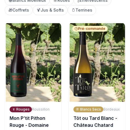
🍯
Blancs Moelleux
🌸
Rosés
🍾
Effervescents
🎁
Coffrets
🍹
Jus & Softs
🫙
Terrines
Pré-commande
🍷
Rouges
Roussillon
🥂
Blancs Secs
Bordeaux
Mon P’tit Pithon
Tôt ou Tard Blanc -
Rouge - Domaine
Château Chatard