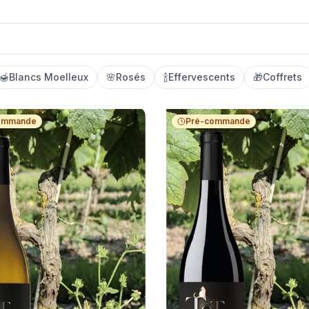
🍯
Blancs Moelleux
🌸
Rosés
🍾
Effervescents
🎁
Coffrets
ommande
Pré-commande