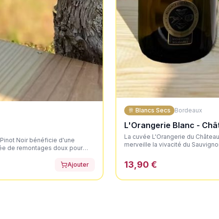
🥂
Blancs Secs
Bordeaux
L'Orangerie Blanc - Chât
La cuvée L'Orangerie du Château 
 Pinot Noir bénéficie d'une
merveille la vivacité du Sauvigno
ntée de remontages doux pour
conduits sous la certification HVE
e. Il dévoile une élégante
brillants. Au nez, il offre un bo
13,90 €
 très net, axé sur les fruits
Ajouter
d'agrumes frais (pamplemousse, c
souple, portée par la fraîcheur
vive et aromatique, suivie d'une 
et une finale désaltérante.