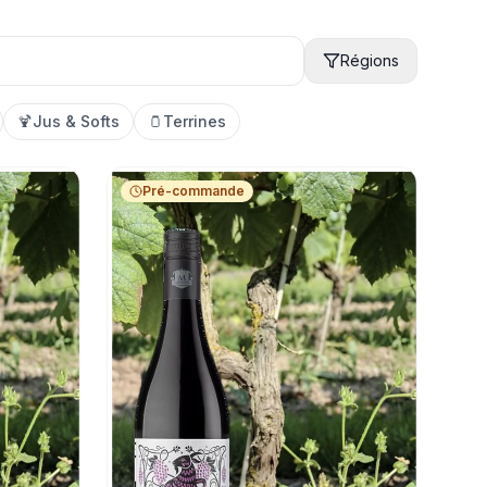
Régions
🍹
Jus & Softs
🫙
Terrines
Pré-commande