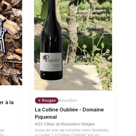
🍷
Rouges
Roussillon
r à la
La Colline Oubliée - Domaine
Piquemal
AOC Côtes du Roussillon Villages
Issue de sols de schistes noirs feuilletés,
 un
la cuvée "La Colline Oubliée" est un
la