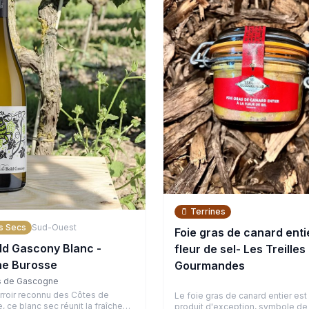
🫙
Terrines
s Secs
Sud-Ouest
Foie gras de canard entie
ld Gascony Blanc -
fleur de sel- Les Treilles
e Burosse
Gourmandes
s de Gascogne
erroir reconnu des Côtes de
Le foie gras de canard entier est
 ce blanc sec réunit la fraîcheur
produit d'exception, symbole de 