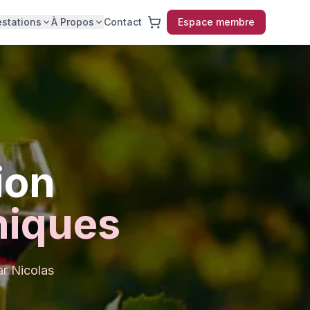
estations
À Propos
Contact
Espace membre
ion
niques
ar Nicolas