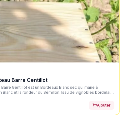
eau Barre Gentillot
Barre Gentillot est un Bordeaux Blanc sec qui marie à
n Blanc et la rondeur du Sémillon. Issu de vignobles bordelais
, ce vin dévoile une robe jaune or très claire aux reflets
uquet expressif mêlant des arômes de fleurs blanches,
Ajouter
itron) et de légères notes de buis. En bouche, l'attaque est
jolie rondeur apportée par le Sémillon pour un équilibre parfait