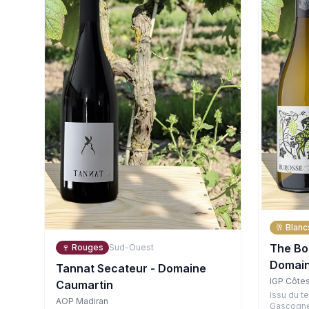
🥂
Blanc
The Bo
🍷
Rouges
Sud-Ouest
Domain
Tannat Secateur - Domaine
IGP Côte
Caumartin
Issu du t
AOP Madiran
Gascogne,