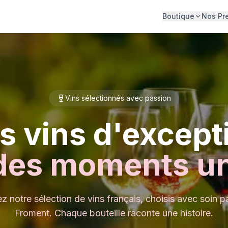
Boutique
Nos Pr
Vins sélectionnés avec passion
s vins d'except
des moments u
 notre sélection de vins français, choisis avec soin p
Froment. Chaque bouteille raconte une histoire.