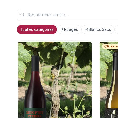
Toutes catégories
🍷
Rouges
🥂
Blancs Secs
Pré-c