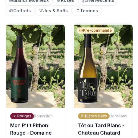
🍯
Blancs Moelleux
🌸
Rosés
🍾
Effervescents
🎁
Coffrets
🍹
Jus & Softs
🫙
Terrines
Pré-commande
🍷
Rouges
Roussillon
🥂
Blancs Secs
Bordeaux
Mon P’tit Pithon
Tôt ou Tard Blanc -
Rouge - Domaine
Château Chatard