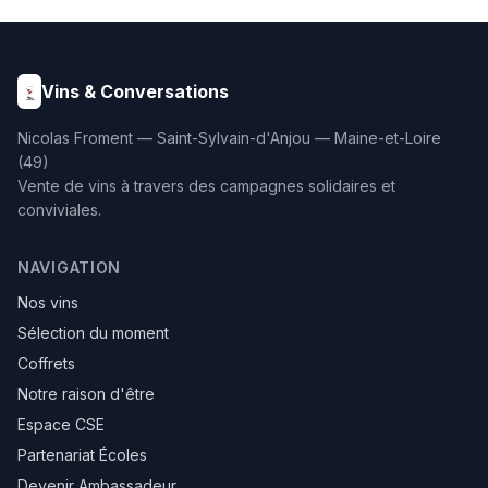
enrichis à 25% de foie gras
(180g). Un coffret haut de
gamme d'une rare
élégance, présenté dans
son emballage soigné.
Vins & Conversations
Nicolas Froment — Saint-Sylvain-d'Anjou — Maine-et-Loire
(49)
Vente de vins à travers des campagnes solidaires et
conviviales.
NAVIGATION
Nos vins
Sélection du moment
Coffrets
Notre raison d'être
Espace CSE
Partenariat Écoles
Devenir Ambassadeur