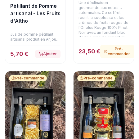
Une déclinaison
Pétillant de Pomme
gourmande aux notes
automnales. Ce coffret
artisanal - Les Fruits
réunit la souplesse et les
d'Altho
arômes de fruits rouges de
l'Oriolus Rouge 100% Pinot
Noir avec un fondant bloc
Jus de pomme pétillant
de foie gras de canard au
artisanal produit en Anjou
Coteaux du Layon (90g) et
certifié Bio.
une terrine de faisan aux
Pré-
23,50 €
girolles (180g). Une alliance
5,70 €
Ajouter
commander
raffinée et chaleureuse,
présentée dans son
emballage soigné.
Pré-commande
Pré-commande