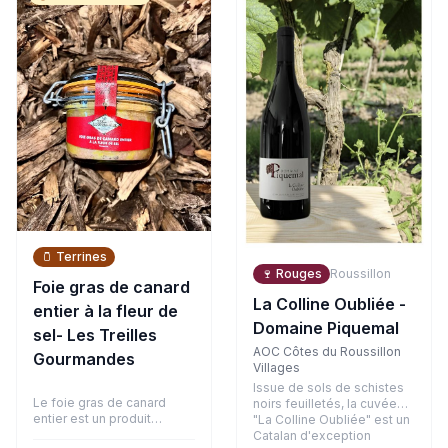
bouche, la matière est
arômes d'agrumes, de
ronde avec des tanins
fruits blancs et une touche
fondus et bien intégrés,
exotique. En bouche,
soutenus par la belle
l'attaque est vive et
fraîcheur de son terroir
gouleyante, équilibrée par
argilo-graveleux.
un joli fruité et une finale
désaltérante.
🫙
Terrines
🍷
Rouges
Roussillon
Foie gras de canard
La Colline Oubliée -
entier à la fleur de
Domaine Piquemal
sel- Les Treilles
AOC Côtes du Roussillon
Gourmandes
Villages
Issue de sols de schistes
Le foie gras de canard
noirs feuilletés, la cuvée
entier est un produit
"La Colline Oubliée" est un
d'exception, symbole de la
Catalan d'exception