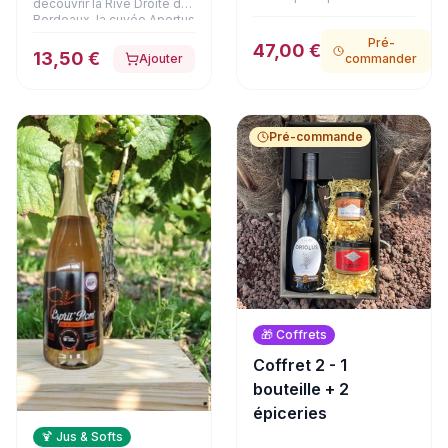
découvrir la Rive Droite de
gourmets. APERTUS, grand
Bordeaux, la cuvée Apertus
vin de Lussac-Saint-
est issue de vignes de 40
Pré-
Émilion aux arômes
47,00 €
ans implantées sur des
13,50 €
Ajouter
commander
profonds de fruits noirs et
terroirs argilo-calcaires et
d'épices, accompagne à
argilo-limoneux de Lussac.
merveille un authentique
Élevé en cuves et à 30 %
foie gras de canard entier à
en barriques, ce vin arbore
la fleur de sel en bocal
une jolie robe couleur
Pré-commande
(125g). Le coffret est
rubis. Son nez offre des
complété par
arômes subtils de cacao et
d'onctueuses rillettes pur
de bois brûlé, ouvrant sur
canard au magret fumé
une bouche élégante,
(180g) et une délicate
racée et d'une grande
terrine de cerf à la Fine
pureté.
Champagne (180g). Une
expérience gastronomique
haut de gamme, présentée
dans son emballage
soigné.
🎁
Coffrets
Coffret 2 - 1
bouteille + 2
épiceries
🍹
Jus & Softs