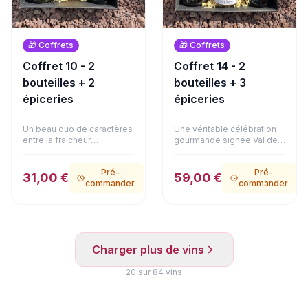
🎁
Coffrets
🎁
Coffrets
Coffret 10 - 2
Coffret 14 - 2
bouteilles + 2
bouteilles + 3
épiceries
épiceries
Un beau duo de caractères
Une véritable célébration
entre la fraîcheur
gourmande signée Val de
méditerranéenne et
Loire et gastronomie
l'élégance bordelaise. Ce
d'exception. Le Domaine
Pré-
Pré-
coffret réunit la vivacité
de La Bougrie associe le
31,00 €
59,00 €
commander
commander
d'un Oriolus Blanc (IGP
fruité de son Anjou Rouge
Pays d'Oc) et la structure
à l'élégante douceur de
gourmande du Carillon
son Coteaux du Layon.
Rouge (AOC Blaye Côtes
Côté mets, la sélection
de Bordeaux). Ce duo est
atteint un niveau de
accompagné d'un
prestige : un authentique
Charger plus de vins
délicieux bloc de foie gras
foie gras de canard entier à
de canard au Coteaux du
la fleur de sel (125g), de
Layon (90g). Une alliance
20
sur
84
vins
délicats émiettés de
raffinée et équilibrée,
poulet à la truffe d'été 1%
présentée dans son
(180g) et d'onctueux
emballage soigné.
émiettés de canard