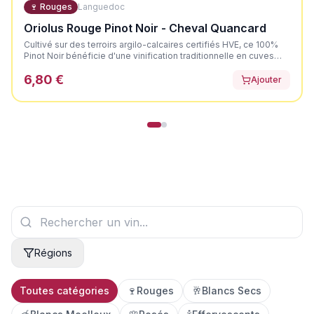
🍷
Rouges
Languedoc
Oriolus Rouge Pinot Noir - Cheval Quancard
Cultivé sur des terroirs argilo-calcaires certifiés HVE, ce 100%
Pinot Noir bénéficie d'une vinification traditionnelle en cuves
thermorégulées, agrémentée de remontages doux pour offrir
6,80 €
une robe profonde et préserver la délicatesse du cépage. Il
Ajouter
dévoile une élégante couleur rouge rubis aux reflets violets.
Son nez est expressif et très net, axé sur les fruits rouges et
noirs mûrs. En bouche, il offre une attaque ronde et souple,
portée par la fraîcheur des fruits noirs croquants.
Régions
Toutes catégories
🍷
Rouges
🥂
Blancs Secs